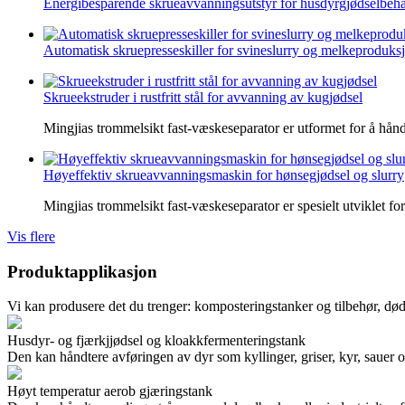
Energibesparende skrueavvanningsutstyr for husdyrgjødselbeh
Automatisk skruepresseskiller for svineslurry og melkeproduksj
Skrueekstruder i rustfritt stål for avvanning av kugjødsel
Mingjias trommelsikt fast-væskeseparator er utformet for å hånd
Høyeffektiv skrueavvanningsmaskin for hønsegjødsel og slurry
Mingjias trommelsikt fast-væskeseparator er spesielt utviklet for
Vis flere
Produktapplikasjon
Vi kan produsere det du trenger: komposteringstanker og tilbehør, døde
Husdyr- og fjærkjjødsel og kloakkfermenteringstank
Den kan håndtere avføringen av dyr som kyllinger, griser, kyr, sauer o
Høyt temperatur aerob gjæringstank