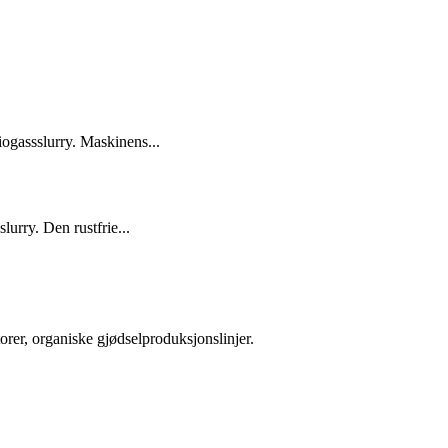
iogassslurry. Maskinens...
lurry. Den rustfrie...
orer, organiske gjødselproduksjonslinjer.