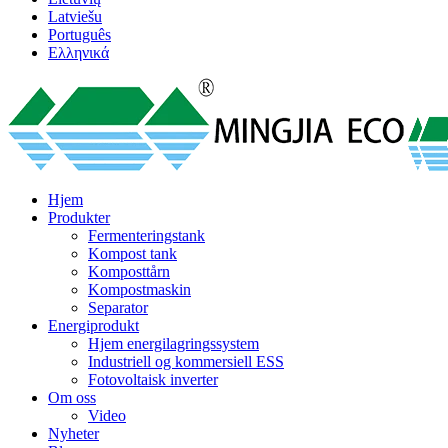
Latviešu
Português
Ελληνικά
Hjem
Produkter
Fermenteringstank
Kompost tank
Komposttårn
Kompostmaskin
Separator
Energiprodukt
Hjem energilagringssystem
Industriell og kommersiell ESS
Fotovoltaisk inverter
Om oss
Video
Nyheter