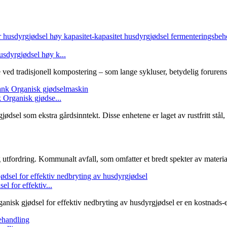
sdyrgjødsel høy k...
ved tradisjonell kompostering – som lange sykluser, betydelig forurens
 Organisk gjødse...
dsel som ekstra gårdsinntekt. Disse enhetene er laget av rustfritt stål, h
utfordring. Kommunalt avfall, som omfatter et bredt spekter av materiale
l for effektiv...
nisk gjødsel for effektiv nedbryting av husdyrgjødsel er en kostnads-e