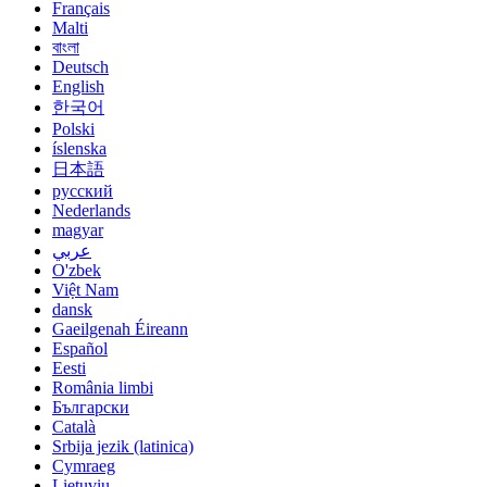
Français
Malti
বাংলা
Deutsch
English
한국어
Polski
íslenska
日本語
русский
Nederlands
magyar
عربي
O'zbek
Việt Nam
dansk
Gaeilgenah Éireann
Español
Eesti
România limbi
Български
Català
Srbija jezik (latinica)
Cymraeg
Lietuvių