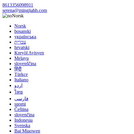
8613356098911
serena@mingjiahb.com
Norsk
Norsk
bosanski
українська
עברית
hrvatski
Kreyòl Ayisyen
Melayu
slovenščina
हिंदी
Türkçe
Italiano
اردو
ไทย
فارسی
suomi
Čeština
slovenčina
Indonesia
Svenska
Bai Miaowen