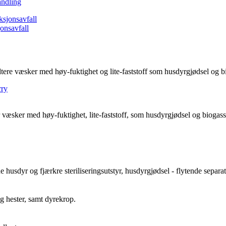
andling
onsavfall
tere væsker med høy-fuktighet og lite-faststoff som husdyrgjødsel og b
 væsker med høy-fuktighet, lite-faststoff, som husdyrgjødsel og biogasss
 husdyr og fjærkre steriliseringsutstyr, husdyrgjødsel - flytende separat
g hester, samt dyrekrop.