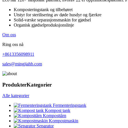
Komposteringstank og tilbehøret
Utstyr for sterilisering av døde husdyr og fjærkre
Solid-væske separasjonsmaskin for gjødsel
Organisk gjødselproduksjonslinje
Om oss
Ring oss nå
+8613356098911
sales@mingjiahb.com
Produkter
Kategorier
Alle kategorier
Fermenteringstank
Kompost tank
Komposttårn
Kompostmaskin
Separator