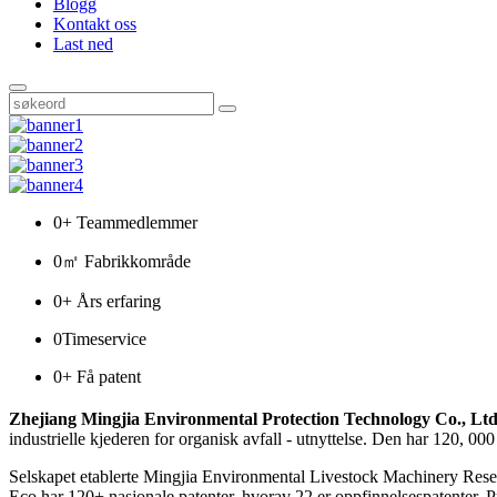
Blogg
Kontakt oss
Last ned
0
+ Teammedlemmer
0
㎡ Fabrikkområde
0
+ Års erfaring
0
Timeservice
0
+ Få patent
Zhejiang Mingjia Environmental Protection Technology Co., Ltd 
industrielle kjederen for organisk avfall - utnyttelse. Den har 120, 
Selskapet etablerte Mingjia Environmental Livestock Machinery Resear
Eco har 120+ nasjonale patenter, hvorav 22 er oppfinnelsespatenter. P