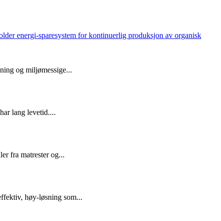
ning og miljømessige...
ar lang levetid....
r fra matrester og...
ffektiv, høy-løsning som...