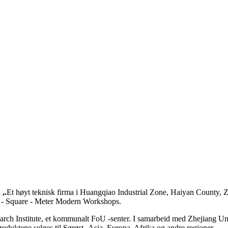
,.
Et høyt teknisk firma i Huangqiao Industrial Zone, Haiyan County, Zhe
000 - Square - Meter Modern Workshops.
ch Institute, et kommunalt FoU -senter. I samarbeid med Zhejiang Unive
roduktene selges til Sørøst -Asia, Europa, Afrika og andre regioner.