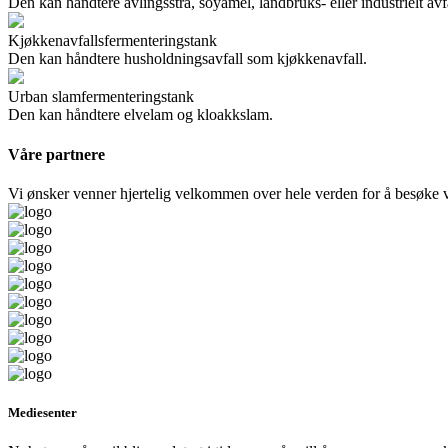
Den kan håndtere avlingsstrå, soyamel, landbruks- eller industrielt avfa
Kjøkkenavfallsfermenteringstank
Den kan håndtere husholdningsavfall som kjøkkenavfall.
Urban slamfermenteringstank
Den kan håndtere elvelam og kloakkslam.
Våre partnere
Vi ønsker venner hjertelig velkommen over hele verden for å besøke vår
Mediesenter